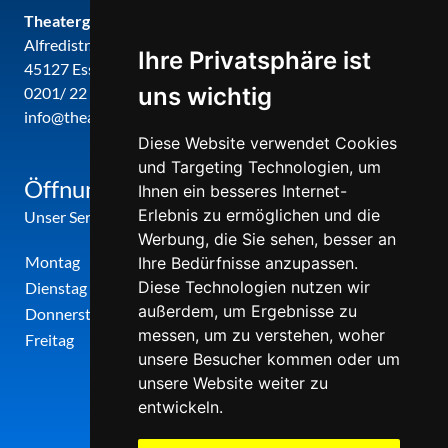
Theatergemeinde metropole ruhr
Alfredistr. 32
Ihre Privatsphäre ist
45127 Essen
uns wichtig
0201/ 22 22 29
info@theatergemeinde-metropole-ruhr.de
Diese Website verwendet Cookies
und Targeting Technologien, um
Öffnungszeiten
Ihnen ein besseres Internet-
Erlebnis zu ermöglichen und die
Unser Service-Center ist zu folgenden Zeiten geöffnet
Werbung, die Sie sehen, besser an
Montag
12:00 Uhr - 17:00 Uhr
Ihre Bedürfnisse anzupassen.
Diese Technologien nutzen wir
Dienstag
09:00 Uhr - 12:00 Uhr
außerdem, um Ergebnisse zu
Donnerstag
09:00 Uhr - 12:00 Uhr
messen, um zu verstehen, woher
Freitag
09:00 Uhr - 12:00 Uhr
unsere Besucher kommen oder um
unsere Website weiter zu
entwickeln.