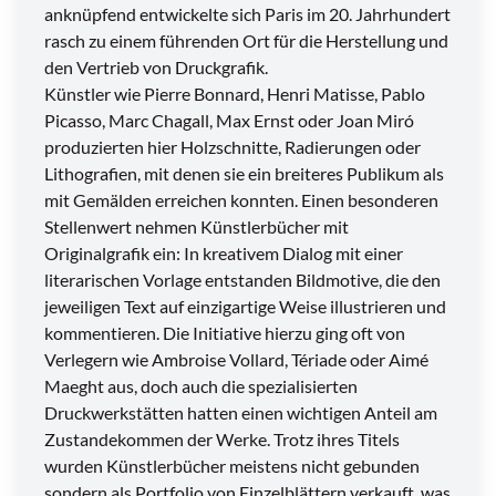
anknüpfend entwickelte sich Paris im 20. Jahrhundert
rasch zu einem führenden Ort für die Herstellung und
den Vertrieb von Druckgrafik.
Künstler wie Pierre Bonnard, Henri Matisse, Pablo
Picasso, Marc Chagall, Max Ernst oder Joan Miró
produzierten hier Holzschnitte, Radierungen oder
Lithografien, mit denen sie ein breiteres Publikum als
mit Gemälden erreichen konnten. Einen besonderen
Stellenwert nehmen Künstlerbücher mit
Originalgrafik ein: In kreativem Dialog mit einer
literarischen Vorlage entstanden Bildmotive, die den
jeweiligen Text auf einzigartige Weise illustrieren und
kommentieren. Die Initiative hierzu ging oft von
Verlegern wie Ambroise Vollard, Tériade oder Aimé
Maeght aus, doch auch die spezialisierten
Druckwerkstätten hatten einen wichtigen Anteil am
Zustandekommen der Werke. Trotz ihres Titels
wurden Künstlerbücher meistens nicht gebunden
sondern als Portfolio von Einzelblättern verkauft, was