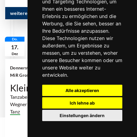
und Targeting Technologien, um
Ihnen ein besseres Internet-
weitere Infos & Termine
Erlebnis zu ermöglichen und die
Werbung, die Sie sehen, besser an
Ihre Bedürfnisse anzupassen.
Diese Technologien nutzen wir
Do.
außerdem, um Ergebnisse zu
17.
messen, um zu verstehen, woher
Dez
unsere Besucher kommen oder um
unsere Website weiter zu
Donnerstag, 17. Dezember 2026 | 19:00 Uhr
|
entwickeln.
MiR Großes Haus Gelsenkirchen
Kleine Hände (AT)
Alle akzeptieren
Tanzabend von Muhammed Kaltuk nach Bettina
Ich lehne ab
Wegner
Tanz
Einstellungen ändern
... mehr
0