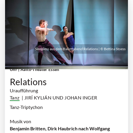
Sleepless aus dem Ballettabend Relations | © Bettina Stoess
Sonntag, 04. Oktober 2026 | 18:00 Uhr - 20:00
Uhr
| Aalto-Theater Essen
Relations
Uraufführung
Tanz
| JIRÍ KYLIÁN UND JOHAN INGER
Tanz-Triptychon
Musik von
Benjamin Britten, Dirk Haubrich nach Wolfgang