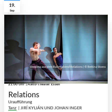
19.
Sep
Sleepless aus dem Ballettabend Relations | © Bettina Stoess
Samstag, 19. September 2026 | 19:00 Uhr -
21:00 Uhr
| Aalto-Theater Essen
Relations
Uraufführung
Tanz
| JIRÍ KYLIÁN UND JOHAN INGER