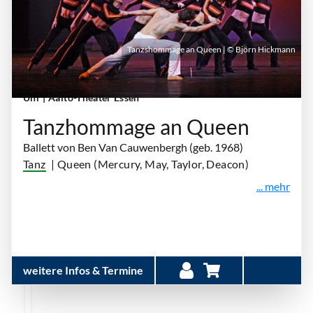
Tanzshommage an Queen | © Björn Hickmann
Freitag, 27. November 2026 | 19:30 Uhr - 21:45
Uhr
| Aalto-Theater Essen
Tanzhommage an Queen
Ballett von Ben Van Cauwenbergh (geb. 1968)
Tanz
| Queen (Mercury, May, Taylor, Deacon)
... mehr
weitere Infos & Termine