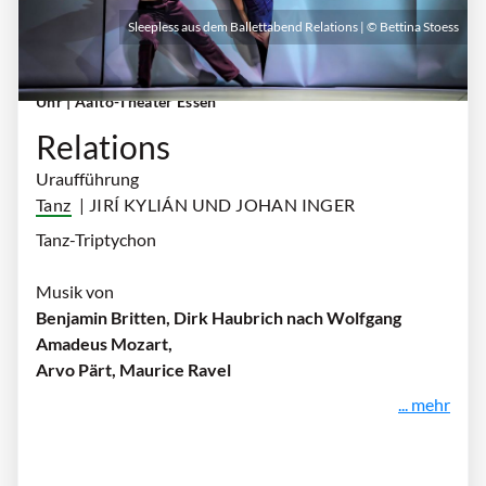
Sleepless aus dem Ballettabend Relations | © Bettina Stoess
Sonntag, 18. Oktober 2026 | 18:00 Uhr - 20:00
Uhr
| Aalto-Theater Essen
Relations
Uraufführung
Tanz
| JIRÍ KYLIÁN UND JOHAN INGER
Tanz-Triptychon
Musik von
Benjamin Britten, Dirk Haubrich nach Wolfgang
Amadeus Mozart,
Arvo Pärt, Maurice Ravel
... mehr