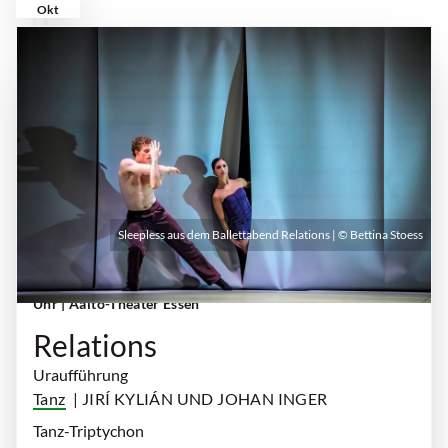
Okt
Sleepless aus dem Ballettabend Relations | © Bettina Stoess
Freitag, 02. Oktober 2026 | 19:30 Uhr - 21:30
Uhr
| Aalto-Theater Essen
Relations
Uraufführung
Tanz
| JIRÍ KYLIÁN UND JOHAN INGER
Tanz-Triptychon