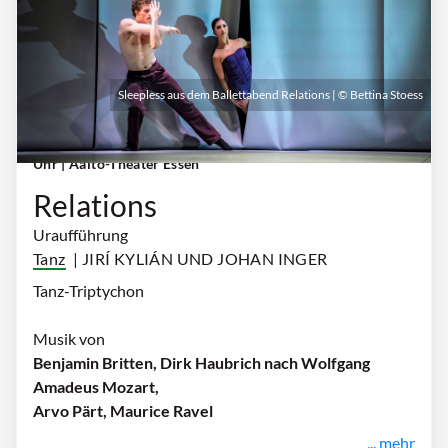
Sleepless aus dem Ballettabend Relations | © Bettina Stoess
Freitag, 09. Oktober 2026 | 19:30 Uhr - 21:30
Uhr
| Aalto-Theater Essen
Relations
Uraufführung
Tanz
| JIRÍ KYLIÁN UND JOHAN INGER
Tanz-Triptychon
Musik von
Benjamin Britten, Dirk Haubrich nach Wolfgang
Amadeus Mozart,
Arvo Pärt, Maurice Ravel
... mehr