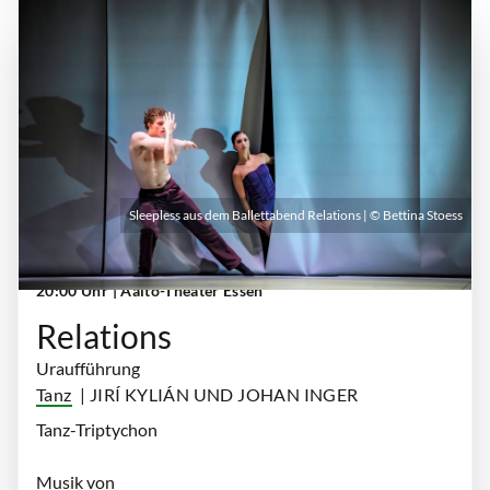
Sleepless aus dem Ballettabend Relations | © Bettina Stoess
Sonntag, 27. September 2026 | 18:00 Uhr -
20:00 Uhr
| Aalto-Theater Essen
Relations
Uraufführung
Tanz
| JIRÍ KYLIÁN UND JOHAN INGER
Tanz-Triptychon
Musik von