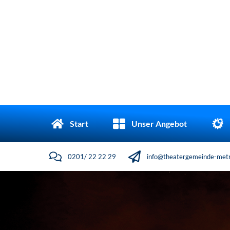
Start
Unser Angebot
0201/ 22 22 29
info@theatergemeinde-metr