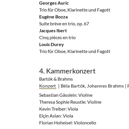
Georges Auric
Trio für Oboe, Klarinette und Fagott
Eugène Bozza
Suite brève en trio, op. 67
Jacques Ibert
Cinq pièces en trio
Louis Durey
Trio für Oboe, Klarinette und Fagott
4. Kammerkonzert
Bartók & Brahms
Konzert
| Béla Bartók, Johannes Brahms
|
Sebastian Gässlein: Violine
Theresa Sophie Reustle: Violine
Kevin Treiber: Viola
Elçin Aslan: Viola
Florian Hoheisel: Violoncello