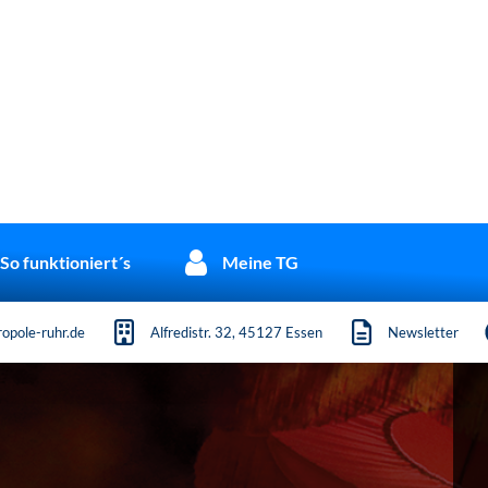
So funktioniert´s
Meine TG
opole-ruhr.de
Alfredistr. 32, 45127 Essen
Newsletter