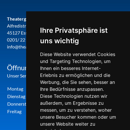
Theatergemeinde metropole ruhr
Alfredistr. 32
Ihre Privatsphäre ist
45127 Essen
uns wichtig
0201/ 22 22 29
info@theatergemeinde-metropole-ruhr.de
Diese Website verwendet Cookies
und Targeting Technologien, um
Öffnungszeiten
Ihnen ein besseres Internet-
Erlebnis zu ermöglichen und die
Unser Service-Center ist zu folgenden Zeiten geöffnet
Werbung, die Sie sehen, besser an
Montag
12:00 Uhr - 17:00 Uhr
Ihre Bedürfnisse anzupassen.
Diese Technologien nutzen wir
Dienstag
09:00 Uhr - 12:00 Uhr
außerdem, um Ergebnisse zu
Donnerstag
09:00 Uhr - 12:00 Uhr
messen, um zu verstehen, woher
Freitag
09:00 Uhr - 12:00 Uhr
unsere Besucher kommen oder um
unsere Website weiter zu