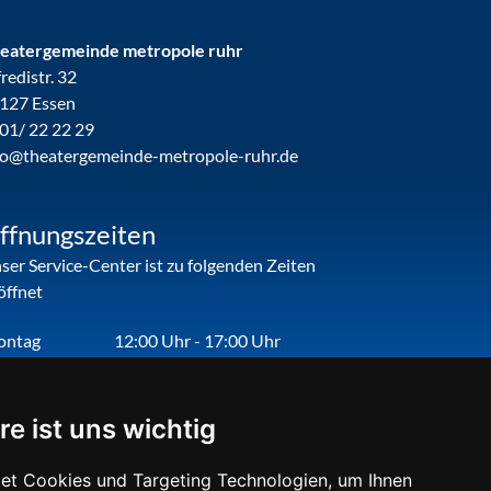
eatergemeinde metropole ruhr
fredistr. 32
127 Essen
01/ 22 22 29
fo@theatergemeinde-metropole-ruhr.de
ffnungszeiten
ser Service-Center ist zu folgenden Zeiten
öffnet
ontag
12:00 Uhr - 17:00 Uhr
enstag
09:00 Uhr - 12:00 Uhr
nnerstag
09:00 Uhr - 12:00 Uhr
re ist uns wichtig
eitag
09:00 Uhr - 12:00 Uhr
et Cookies und Targeting Technologien, um Ihnen