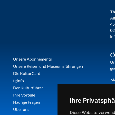
Th
Al
45
02
in
Ö
Unsere Abonnements
Un
Unsere Reisen und Museumsführungen
ge
Die KulturCard
M
tgInfo
Di
Der Kulturführer
Do
Ihre Vorteile
Ihre Privatsphä
Fr
Häufige Fragen
Über uns
Diese Website verwend