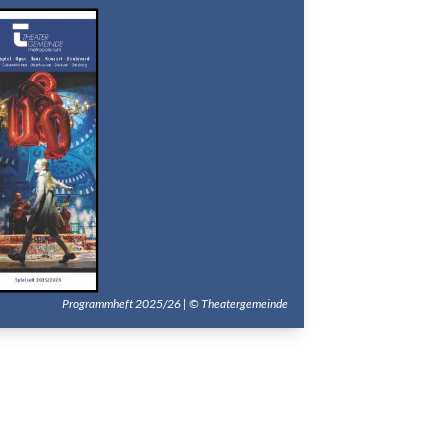
Programmheft 2025/26 | © Theatergemeinde