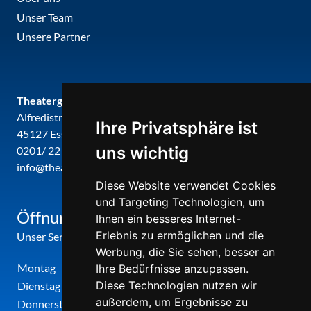
Unser Team
Unsere Partner
Theatergemeinde metropole ruhr
Alfredistr. 32
Ihre Privatsphäre ist
45127 Essen
uns wichtig
0201/ 22 22 29
info@theatergemeinde-metropole-ruhr.de
Diese Website verwendet Cookies
und Targeting Technologien, um
Öffnungszeiten
Ihnen ein besseres Internet-
Erlebnis zu ermöglichen und die
Unser Service-Center ist zu folgenden Zeiten geöffnet
Werbung, die Sie sehen, besser an
Montag
12:00 Uhr - 17:00 Uhr
Ihre Bedürfnisse anzupassen.
Diese Technologien nutzen wir
Dienstag
09:00 Uhr - 12:00 Uhr
außerdem, um Ergebnisse zu
Donnerstag
09:00 Uhr - 12:00 Uhr