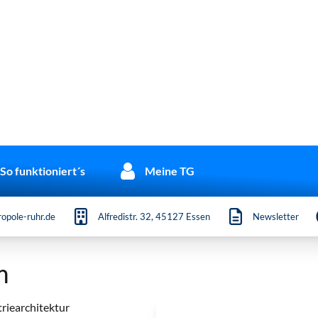
So funktioniert´s
Meine TG
opole-ruhr.de
Alfredistr. 32, 45127 Essen
Newsletter
m
triearchitektur