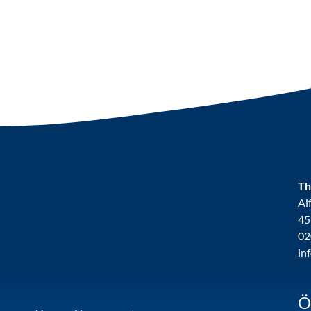
Th
Al
45
02
in
Ö