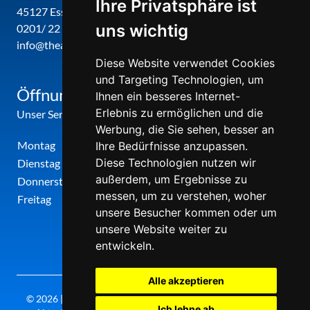
Ihre Privatsphäre ist
45127 Essen
uns wichtig
0201/ 22 22 29
info@theatergemeinde-metropole-ruhr.de
Diese Website verwendet Cookies
und Targeting Technologien, um
Öffnungszeiten
Ihnen ein besseres Internet-
Erlebnis zu ermöglichen und die
Unser Service-Center ist zu folgenden Zeiten geöffnet
Werbung, die Sie sehen, besser an
Montag
12:00 Uhr - 17:00 Uhr
Ihre Bedürfnisse anzupassen.
Diese Technologien nutzen wir
Dienstag
09:00 Uhr - 12:00 Uhr
außerdem, um Ergebnisse zu
Donnerstag
09:00 Uhr - 12:00 Uhr
messen, um zu verstehen, woher
Freitag
09:00 Uhr - 12:00 Uhr
unsere Besucher kommen oder um
unsere Website weiter zu
entwickeln.
Alle akzeptieren
© 2026 | Theatergemeinde metropole ruhr | 2026/27 | Letzte
Ich lehne ab