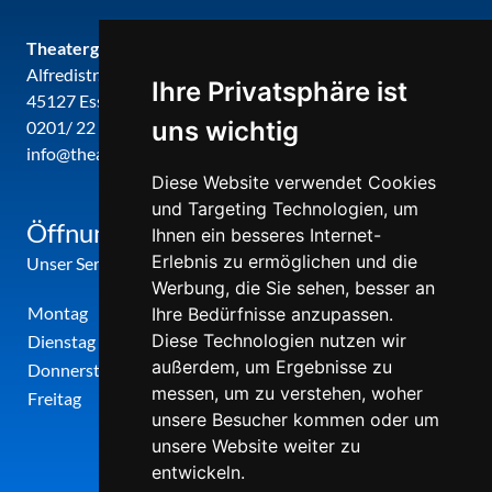
Theatergemeinde metropole ruhr
Alfredistr. 32
Ihre Privatsphäre ist
45127 Essen
uns wichtig
0201/ 22 22 29
info@theatergemeinde-metropole-ruhr.de
Diese Website verwendet Cookies
und Targeting Technologien, um
Öffnungszeiten
Ihnen ein besseres Internet-
Erlebnis zu ermöglichen und die
Unser Service-Center ist zu folgenden Zeiten geöffnet
Werbung, die Sie sehen, besser an
Montag
12:00 Uhr - 17:00 Uhr
Ihre Bedürfnisse anzupassen.
Diese Technologien nutzen wir
Dienstag
09:00 Uhr - 12:00 Uhr
außerdem, um Ergebnisse zu
Donnerstag
09:00 Uhr - 12:00 Uhr
messen, um zu verstehen, woher
Freitag
09:00 Uhr - 12:00 Uhr
unsere Besucher kommen oder um
unsere Website weiter zu
entwickeln.