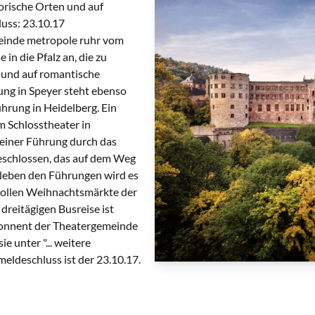
torische Orten und auf
uss: 23.10.17
einde metropole ruhr vom
in die Pfalz an, die zu
n und auf romantische
ng in Speyer steht ebenso
hrung in Heidelberg. Ein
m Schlosstheater in
 einer Führung durch das
eschlossen, das auf dem Weg
Neben den Führungen wird es
kvollen Weihnachtsmärkte der
dreitägigen Busreise ist
Abonnent der Theatergemeinde
e unter "... weitere
eldeschluss ist der 23.10.17.