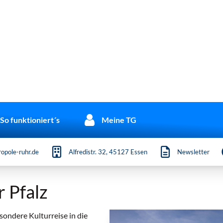
So funktioniert´s
Meine TG
opole-ruhr.de
Alfredistr. 32, 45127 Essen
Newsletter
 Pfalz
sondere Kulturreise in die