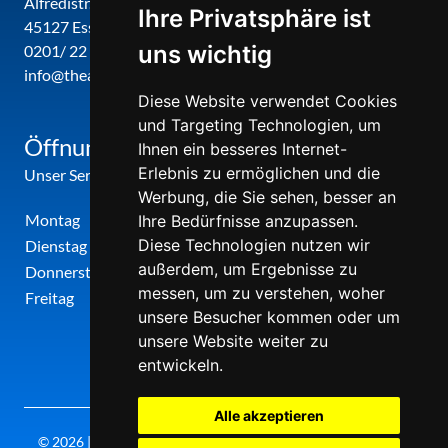
Alfredistr. 32
Ihre Privatsphäre ist
45127 Essen
uns wichtig
0201/ 22 22 29
info@theatergemeinde-metropole-ruhr.de
Diese Website verwendet Cookies
und Targeting Technologien, um
Öffnungszeiten
Ihnen ein besseres Internet-
Erlebnis zu ermöglichen und die
Unser Service-Center ist zu folgenden Zeiten geöffnet
Werbung, die Sie sehen, besser an
Montag
12:00 Uhr - 17:00 Uhr
Ihre Bedürfnisse anzupassen.
Diese Technologien nutzen wir
Dienstag
09:00 Uhr - 12:00 Uhr
außerdem, um Ergebnisse zu
Donnerstag
09:00 Uhr - 12:00 Uhr
messen, um zu verstehen, woher
Freitag
09:00 Uhr - 12:00 Uhr
unsere Besucher kommen oder um
unsere Website weiter zu
entwickeln.
Alle akzeptieren
© 2026 | Theatergemeinde metropole ruhr | 2026/27 | Letzte