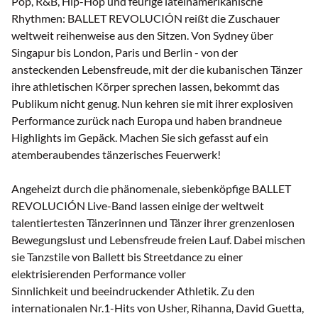
Pop, R&B, Hip-Hop und feurige lateinamerikanische
Rhythmen: BALLET REVOLUCIÓN reißt die Zuschauer
weltweit reihenweise aus den Sitzen. Von Sydney über
Singapur bis London, Paris und Berlin - von der
ansteckenden Lebensfreude, mit der die kubanischen Tänzer
ihre athletischen Körper sprechen lassen, bekommt das
Publikum nicht genug. Nun kehren sie mit ihrer explosiven
Performance zurück nach Europa und haben brandneue
Highlights im Gepäck. Machen Sie sich gefasst auf ein
atemberaubendes tänzerisches Feuerwerk!
Angeheizt durch die phänomenale, siebenköpfige BALLET
REVOLUCIÓN Live-Band lassen einige der weltweit
talentiertesten Tänzerinnen und Tänzer ihrer grenzenlosen
Bewegungslust und Lebensfreude freien Lauf. Dabei mischen
sie Tanzstile von Ballett bis Streetdance zu einer
elektrisierenden Performance voller
Sinnlichkeit und beeindruckender Athletik. Zu den
internationalen Nr.1-Hits von Usher, Rihanna, David Guetta,