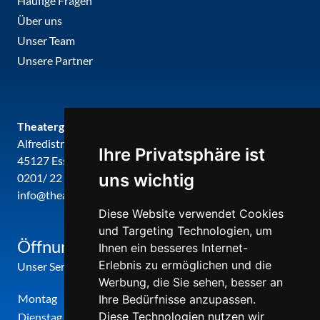
Häufige Fragen
Über uns
Unser Team
Unsere Partner
Theatergemeinde metropole ruhr
Alfredistr. 32
Ihre Privatsphäre ist
45127 Essen
uns wichtig
0201/ 22 22 29
info@theatergemeinde-metropole-ruhr.de
Diese Website verwendet Cookies
und Targeting Technologien, um
Öffnungszeiten
Ihnen ein besseres Internet-
Erlebnis zu ermöglichen und die
Unser Service-Center ist zu folgenden Zeiten geöffnet
Werbung, die Sie sehen, besser an
Montag
12:00 Uhr - 17:00 Uhr
Ihre Bedürfnisse anzupassen.
Diese Technologien nutzen wir
Dienstag
09:00 Uhr - 12:00 Uhr