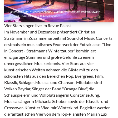
Constanze Jung, Michaela Schober, Vladimir Winterkind, Volkan Baydar,
Marian Lux am Klavier | © Arne Pöhnert
Vier Stars singen live im Revue Palast
Im November und Dezember präsentiert Christian
Stratmann in Zusammenarbeit mit Sound of Music Concerts
erstmals ein musikalisches Feuerwerk der Extraklasse: "Live
in Concert - Stratmanns Winterzauber" kombiniert
einzigartige Stimmen und große Gefühle zu einem
unvergesslichen Musikerlebnis. Vier Stars aus vier
künstlerischen Welten nehmen die Gäste mit zu den
schönsten Hits aus den Bereichen Pop, Evergreen, Film,
Klassik, Schlager, Musical und Chanson. Mit dabei sind
Volkan Baydar, Sänger der Band "Orange Blue", die
Schauspielerin und Vollblutsängerin Constanze Jung,
Musicalsängerin Michaela Schober sowie der Klassik- und
Crossover-Künstler Vladimir Winterkind. Begleitet werden
die fantastischen Vier von dem Top-Pianisten Marian Lux