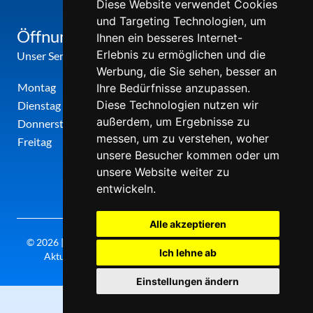
Diese Website verwendet Cookies
und Targeting Technologien, um
Öffnungszeiten
Ihnen ein besseres Internet-
Erlebnis zu ermöglichen und die
Unser Service-Center ist zu folgenden Zeiten geöffnet
Werbung, die Sie sehen, besser an
Montag
12:00 Uhr - 17:00 Uhr
Ihre Bedürfnisse anzupassen.
Diese Technologien nutzen wir
Dienstag
09:00 Uhr - 12:00 Uhr
außerdem, um Ergebnisse zu
Donnerstag
09:00 Uhr - 12:00 Uhr
messen, um zu verstehen, woher
Freitag
09:00 Uhr - 12:00 Uhr
unsere Besucher kommen oder um
unsere Website weiter zu
entwickeln.
Alle akzeptieren
© 2026 | Theatergemeinde metropole ruhr | 2026/27 | Letzte
Ich lehne ab
Aktualisierung: Montag, 10. August 2026, 20:30 Uhr
Einstellungen ändern
0