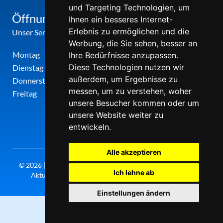
und Targeting Technologien, um
Öffnungszeiten
Ihnen ein besseres Internet-
Erlebnis zu ermöglichen und die
Unser Service-Center ist zu folgenden Zeiten geöffnet
Werbung, die Sie sehen, besser an
Montag
12:00 Uhr - 17:00 Uhr
Ihre Bedürfnisse anzupassen.
Diese Technologien nutzen wir
Dienstag
09:00 Uhr - 12:00 Uhr
außerdem, um Ergebnisse zu
Donnerstag
09:00 Uhr - 12:00 Uhr
messen, um zu verstehen, woher
Freitag
09:00 Uhr - 12:00 Uhr
unsere Besucher kommen oder um
unsere Website weiter zu
entwickeln.
Alle akzeptieren
© 2026 | Theatergemeinde metropole ruhr | 2026/27 | Letzte
Ich lehne ab
Aktualisierung: Samstag, 08. August 2026, 20:30 Uhr
Einstellungen ändern
0