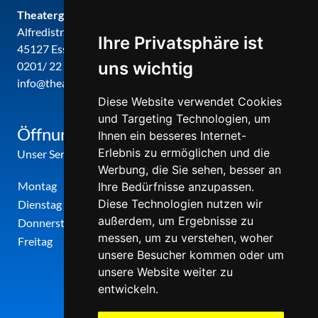
Theatergemeinde metropole ruhr
Alfredistr. 32
Ihre Privatsphäre ist
45127 Essen
uns wichtig
0201/ 22 22 29
info@theatergemeinde-metropole-ruhr.de
Diese Website verwendet Cookies
und Targeting Technologien, um
Öffnungszeiten
Ihnen ein besseres Internet-
Erlebnis zu ermöglichen und die
Unser Service-Center ist zu folgenden Zeiten geöffnet
Werbung, die Sie sehen, besser an
Montag
12:00 Uhr - 17:00 Uhr
Ihre Bedürfnisse anzupassen.
Diese Technologien nutzen wir
Dienstag
09:00 Uhr - 12:00 Uhr
außerdem, um Ergebnisse zu
Donnerstag
09:00 Uhr - 12:00 Uhr
messen, um zu verstehen, woher
Freitag
09:00 Uhr - 12:00 Uhr
unsere Besucher kommen oder um
unsere Website weiter zu
entwickeln.