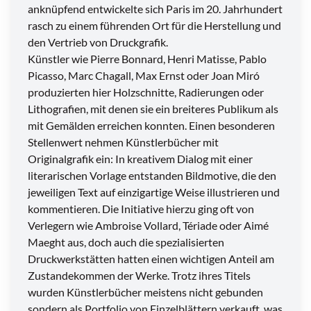
anknüpfend entwickelte sich Paris im 20. Jahrhundert
rasch zu einem führenden Ort für die Herstellung und
den Vertrieb von Druckgrafik.
Künstler wie Pierre Bonnard, Henri Matisse, Pablo
Picasso, Marc Chagall, Max Ernst oder Joan Miró
produzierten hier Holzschnitte, Radierungen oder
Lithografien, mit denen sie ein breiteres Publikum als
mit Gemälden erreichen konnten. Einen besonderen
Stellenwert nehmen Künstlerbücher mit
Originalgrafik ein: In kreativem Dialog mit einer
literarischen Vorlage entstanden Bildmotive, die den
jeweiligen Text auf einzigartige Weise illustrieren und
kommentieren. Die Initiative hierzu ging oft von
Verlegern wie Ambroise Vollard, Tériade oder Aimé
Maeght aus, doch auch die spezialisierten
Druckwerkstätten hatten einen wichtigen Anteil am
Zustandekommen der Werke. Trotz ihres Titels
wurden Künstlerbücher meistens nicht gebunden
sondern als Portfolio von Einzelblättern verkauft, was