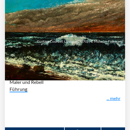
Gustave Courbet: La vague (1870) | © Museum Folkwang
Sonntag, 13. September 2026 | 11:30 Uhr -
12:30 Uhr
| Museum Folkwang Essen
Ich, Gustave Courbet
Maler und Rebell
Führung
... mehr