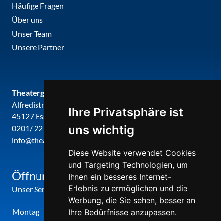
Häufige Fragen
Über uns
Unser Team
Unsere Partner
Theatergemeinde metropole ruhr
Alfredistr. 32
Ihre Privatsphäre ist
45127 Essen
uns wichtig
0201/ 22 22 29
info@theatergemeinde-metropole-ruhr.de
Diese Website verwendet Cookies
und Targeting Technologien, um
Öffnungszeiten
Ihnen ein besseres Internet-
Erlebnis zu ermöglichen und die
Unser Service-Center ist zu folgenden Zeiten geöffnet
Werbung, die Sie sehen, besser an
Montag
12:00 Uhr - 17:00 Uhr
Ihre Bedürfnisse anzupassen.