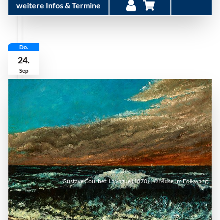
weitere Infos & Termine
Do.
24.
Sep
Gustave Courbet: La vague (1870) | © Museum Folkwang
Donnerstag, 24. September 2026 | 17:30 Uhr -
18:30 Uhr
| Museum Folkwang Essen