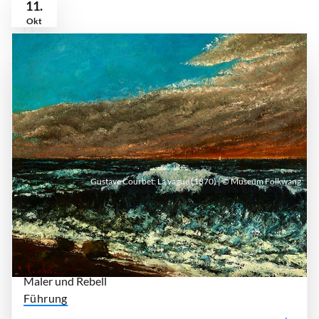
11.
Okt
Gustave Courbet: La vague (1870) | © Museum Folkwang
Sonntag, 11. Oktober 2026 | 15:30 Uhr - 16:30
Uhr
| Museum Folkwang Essen
Ich, Gustave Courbet
Maler und Rebell
Führung