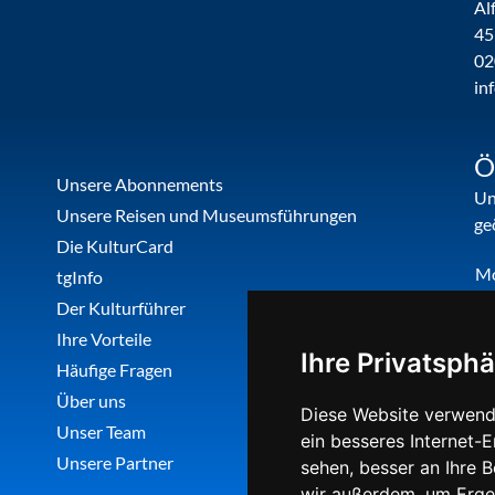
Al
45
02
in
Ö
Unsere Abonnements
Un
Unsere Reisen und Museumsführungen
ge
Die KulturCard
M
tgInfo
Di
Der Kulturführer
Do
Ihre Vorteile
Ihre Privatsphä
Fr
Häufige Fragen
Über uns
Diese Website verwend
Unser Team
ein besseres Internet-
Unsere Partner
sehen, besser an Ihre 
wir außerdem, um Erge