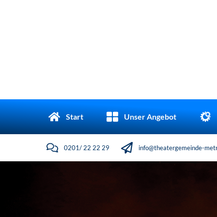
Start
Unser Angebot
0201/ 22 22 29
info@theatergemeinde-metr