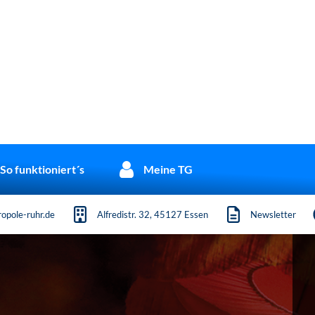
So funktioniert´s
Meine TG
opole-ruhr.de
Alfredistr. 32, 45127 Essen
Newsletter