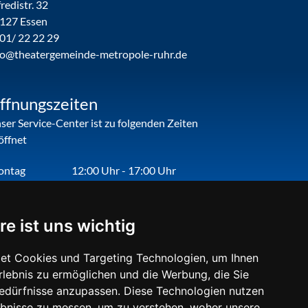
fredistr. 32
127 Essen
01/ 22 22 29
fo@theatergemeinde-metropole-ruhr.de
ffnungszeiten
ser Service-Center ist zu folgenden Zeiten
öffnet
ontag
12:00 Uhr - 17:00 Uhr
enstag
09:00 Uhr - 12:00 Uhr
nnerstag
09:00 Uhr - 12:00 Uhr
re ist uns wichtig
eitag
09:00 Uhr - 12:00 Uhr
et Cookies und Targeting Technologien, um Ihnen
Erlebnis zu ermöglichen und die Werbung, die Sie
Bedürfnisse anzupassen. Diese Technologien nutzen
bnisse zu messen, um zu verstehen, woher unsere