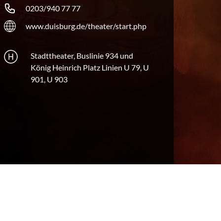
0203/940 77 77
www.duisburg.de/theater/start.php
Stadttheater, Buslinie 934 und
König Heinrich Platz Linien U 79, U
901, U 903