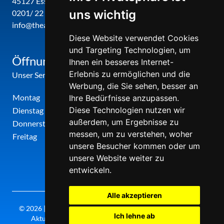
45127 Essen
uns wichtig
0201/ 22 22 29
info@theatergemeinde-metropole-ruhr.de
Diese Website verwendet Cookies
und Targeting Technologien, um
Öffnungszeiten
Ihnen ein besseres Internet-
Erlebnis zu ermöglichen und die
Unser Service-Center ist zu folgenden Zeiten geöffnet
Werbung, die Sie sehen, besser an
Montag
12:00 Uhr - 17:00 Uhr
Ihre Bedürfnisse anzupassen.
Diese Technologien nutzen wir
Dienstag
09:00 Uhr - 12:00 Uhr
außerdem, um Ergebnisse zu
Donnerstag
09:00 Uhr - 12:00 Uhr
messen, um zu verstehen, woher
Freitag
09:00 Uhr - 12:00 Uhr
unsere Besucher kommen oder um
unsere Website weiter zu
entwickeln.
Alle akzeptieren
© 2026 | Theatergemeinde metropole ruhr | 2026/27 | Letzte
Ich lehne ab
Aktualisierung: Samstag, 08. August 2026, 20:30 Uhr