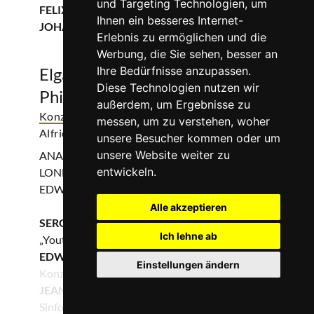
und Targeting Technologien, um
FELIX MENDELSSOHN BARTHOLDY und
Ihnen ein besseres Internet-
JOHANNES BRAHMS
Erlebnis zu ermöglichen und die
Werbung, die Sie sehen, besser an
Elgar Cellokonzert - London
Ihre Bedürfnisse anzupassen.
Diese Technologien nutzen wir
Philharmonic Orchestra
außerdem, um Ergebnisse zu
Konzert
| Edward Elgar u.a.
| Philharmonie Essen,
messen, um zu verstehen, woher
Alfried Krupp Saal
unsere Besucher kommen oder um
unsere Website weiter zu
ANASTASIA KOBEKINA: Violoncello
entwickeln.
LONDON PHILHARMONIC ORCHESTRA
EDWARD GARDNER: Dirigent
Alle akzeptieren
SERGEJ RACHMANINOW
Ich lehne ab
„Youth Symphony“
EDWARD ELGAR
Einstellungen ändern
Konzert e-Moll für Violoncello und Orchester, op. 85
0
JEAN SIBELIUS
Sinfonie Nr. 5 Es-Dur, op. 82