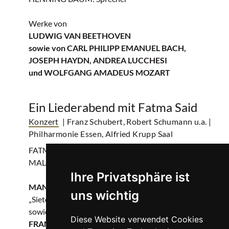
Werke von
LUDWIG VAN BEETHOVEN
sowie von CARL PHILIPP EMANUEL BACH,
JOSEPH HAYDN, ANDREA LUCCHESI
und WOLFGANG AMADEUS MOZART
Ein Liederabend mit Fatma Said
Konzert
| Franz Schubert, Robert Schumann u.a.
|
Philharmonie Essen, Alfried Krupp Saal
FATMA SAID: Sopran
MALCOLM MARTINEAU: Klavier
Ihre Privatsphäre ist
MANUEL DE FALLA
uns wichtig
„Siete canciones populares españolas“
sowie ausgewählte Lieder von
Diese Website verwendet Cookies
FRANZ SCHUBERT, ROBERT SCHUMANN,