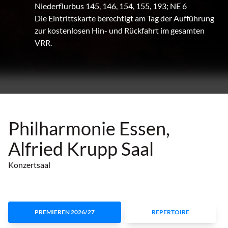
Niederflurbus 145, 146, 154, 155, 193; NE 6
Die Eintrittskarte berechtigt am Tag der Aufführung
zur kostenlosen Hin- und Rückfahrt im gesamten
VRR.
Philharmonie Essen,
Alfried Krupp Saal
Konzertsaal
PREMIEREN 2026/27
REPERTOIRE