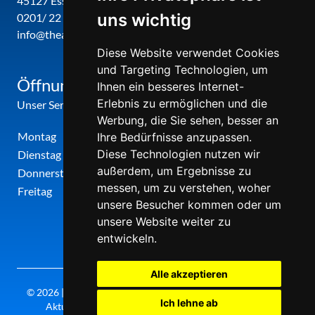
45127 Essen
uns wichtig
0201/ 22 22 29
info@theatergemeinde-metropole-ruhr.de
Diese Website verwendet Cookies
und Targeting Technologien, um
Öffnungszeiten
Ihnen ein besseres Internet-
Erlebnis zu ermöglichen und die
Unser Service-Center ist zu folgenden Zeiten geöffnet
Werbung, die Sie sehen, besser an
Montag
12:00 Uhr - 17:00 Uhr
Ihre Bedürfnisse anzupassen.
Diese Technologien nutzen wir
Dienstag
09:00 Uhr - 12:00 Uhr
außerdem, um Ergebnisse zu
Donnerstag
09:00 Uhr - 12:00 Uhr
messen, um zu verstehen, woher
Freitag
09:00 Uhr - 12:00 Uhr
unsere Besucher kommen oder um
unsere Website weiter zu
entwickeln.
Alle akzeptieren
© 2026 | Theatergemeinde metropole ruhr | 2026/27 | Letzte
Ich lehne ab
Aktualisierung: Freitag, 07. August 2026, 20:30 Uhr