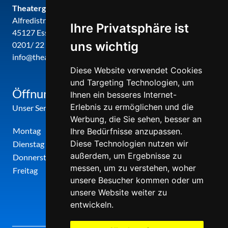
Theatergemeinde metropole ruhr
Alfredistr. 32
Ihre Privatsphäre ist
45127 Essen
uns wichtig
0201/ 22 22 29
info@theatergemeinde-metropole-ruhr.de
Diese Website verwendet Cookies
und Targeting Technologien, um
Öffnungszeiten
Ihnen ein besseres Internet-
Erlebnis zu ermöglichen und die
Unser Service-Center ist zu folgenden Zeiten geöffnet
Werbung, die Sie sehen, besser an
Montag
12:00 Uhr - 17:00 Uhr
Ihre Bedürfnisse anzupassen.
Diese Technologien nutzen wir
Dienstag
09:00 Uhr - 12:00 Uhr
außerdem, um Ergebnisse zu
Donnerstag
09:00 Uhr - 12:00 Uhr
messen, um zu verstehen, woher
Freitag
09:00 Uhr - 12:00 Uhr
unsere Besucher kommen oder um
unsere Website weiter zu
entwickeln.